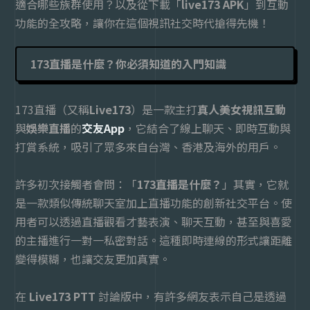
適合哪些族群使用？以及從下載「
live173 APK
」到互動
功能的全攻略，讓你在這個視訊社交時代搶得先機！
173直播是什麼？你必須知道的入門知識
173直播（又稱
Live173
）是一款主打
真人美女視訊互動
與
娛樂直播
的
交友App
，它結合了線上聊天、即時互動與
打賞系統，吸引了眾多來自台灣、香港及海外的用戶。
許多初次接觸者會問：「
173直播是什麼？
」其實，它就
是一款類似傳統聊天室加上直播功能的創新社交平台。使
用者可以透過直播觀看才藝表演、聊天互動，甚至與喜愛
的主播進行一對一私密對話。這種即時連線的形式讓距離
變得模糊，也讓交友更加真實。
在
Live173 PTT
討論版中，有許多網友表示自己是透過