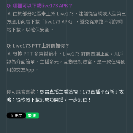
Q: 哪裡可以下載live173 APK？
A: 由於部分地區未上架 Live173，建議從官網或大型第三
方應用商店下載「live173 APK」，避免從來路不明的網
站下載，以確保安全。
Q:
Live173 PTT
上評價如何？
A:
根據
PTT
多篇討論串，
Live173
評價普遍正面，用戶
認為介面簡單、主播多元，互動機制豐富，是一款值得使
用的交友
App
。
你可能會喜歡：
想當直播主看這裡！173直播平台新手攻
略：從軟體下載到成功開播，一步到位！