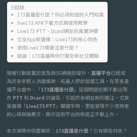
Live173
目錄
173直播是什麼？你必須知道的入門知識
live173 APK下載方式與使用教學
Live173 PTT、Dcard網友的真實評價
交友App新選擇：Live173的核心特色
使用Live173需要注意什麼？
結論：173直播帶你打開全新社交體驗
隨著行動裝置的普及與5G網速的提升，
直播平台
已經成
為許多年輕人消遣娛樂、拓展人際的首選工具。在眾多直
播平台當中，「
173直播是什麼
」這個問題近期不斷出現
在
PTT
和
Dcard
討論區，引起許多網友熱烈關注。尤其
是搜尋「
Live173 PTT
」關鍵字時，更能發現不少使用者
的心得與推薦文，顯示這款平台的熱度正不斷上升。
本文將帶你完整解析：
173
直播是什麼
？它有哪些特色？